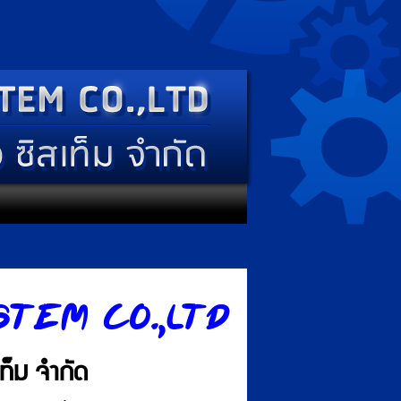
STEM CO.,LTD
สเท็ม จำกัด