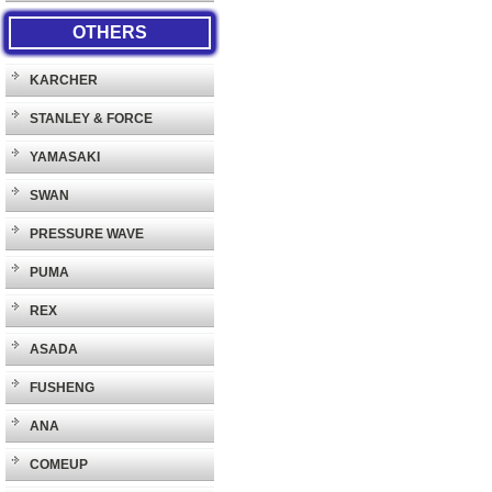
OTHERS
KARCHER
STANLEY & FORCE
YAMASAKI
SWAN
PRESSURE WAVE
PUMA
REX
ASADA
FUSHENG
ANA
COMEUP