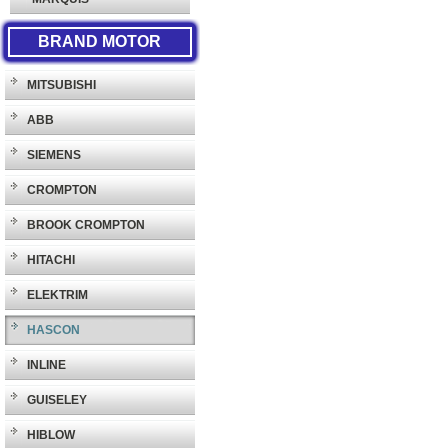
BRAND MOTOR
MITSUBISHI
ABB
SIEMENS
CROMPTON
BROOK CROMPTON
HITACHI
ELEKTRIM
HASCON
INLINE
GUISELEY
HIBLOW